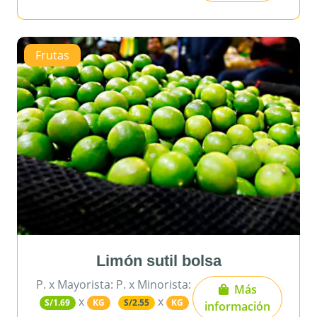
Frutas
Limón sutil bolsa
P. x Mayorista:
P. x Minorista:
Más
x
x
S/1.69
KG
S/2.55
KG
información