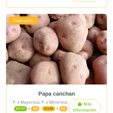
Tubérculos
Papa canchan
P. x Mayorista:
P. x Minorista:
Más
x
x
S/1.77
Q3
S/3.05
KG
información