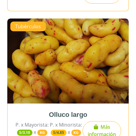
Tubérculos
Olluco largo
P. x Mayorista:
P. x Minorista:
Más
x
x
S/3.10
KG
S/4.85
KG
información