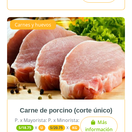
Carnes y huevos
Carne de porcino (corte único)
P. x Mayorista:
P. x Minorista:
Más
x
x
S/18.75
U
S/20.75
KG
información