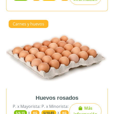
Carnes y huevos
Huevos rosados
P. x Mayorista:
P. x Minorista:
Más
x
x
S/6.15
KG
S/10.85
KG