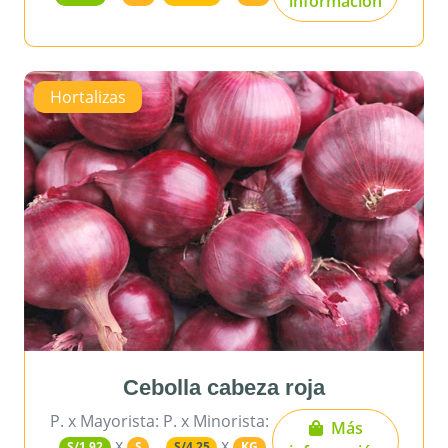
información
Hortalizas
Cebolla cabeza roja
P. x Mayorista:
P. x Minorista:
Más
x
x
S/1.92
S
S/4.25
KG