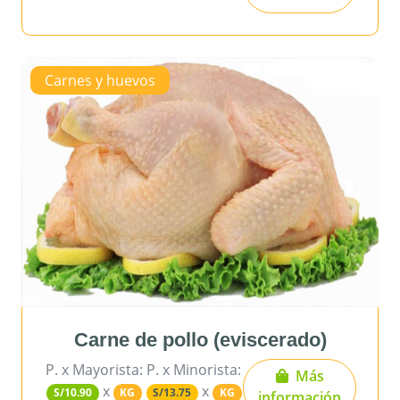
Carnes y huevos
Carne de pollo (eviscerado)
P. x Mayorista:
P. x Minorista:
Más
x
x
S/10.90
KG
S/13.75
KG
información