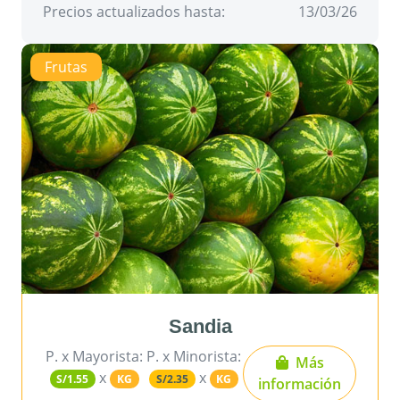
Precios actualizados hasta:
13/03/26
Frutas
Sandia
P. x Mayorista:
P. x Minorista:
Más
x
x
S/1.55
KG
S/2.35
KG
información