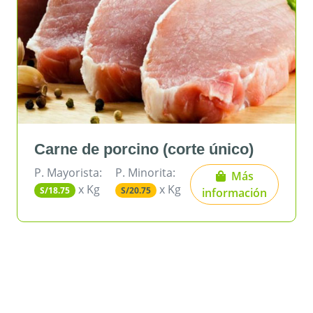
ne de porcino (corte único)
Carne
ayorista:
P. Minorita:
P. Mayo
Más
x Kg
x Kg
.75
S/20.75
S/21.50
información