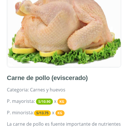
Carne de pollo (eviscerado)
Categoria: Carnes y huevos
P. mayorista:
x
S/10.90
KG
P. minorista:
x
S/13.75
KG
La carne de pollo es fuente importante de nutrientes