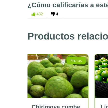
¿Cómo calificarías a est
432
4
Productos relaci
Frutas
Frutas
moya cumbe
Limón sutil bolsa