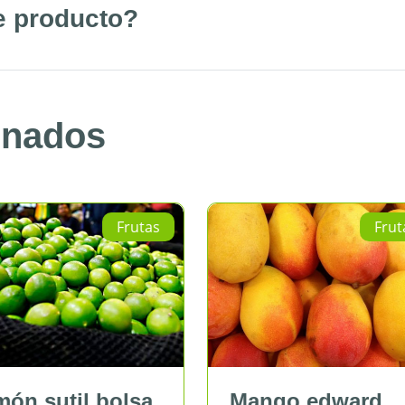
e producto?
onados
Frutas
Mango edward
Manzana d