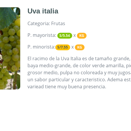
Uva italia
Categoria: Frutas
P. mayorista:
x
S/5.54
KG
P. minorista:
x
S/7.55
KG
El racimo de la Uva Italia es de tamaño grande, 
baya medio-grande, de color verde amarilla, pi
grosor medio, pulpa no coloreada y muy jugos
un sabor particular y caracteristico. Adema est
variead tiene muy buena presencia.