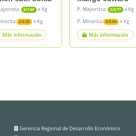
P. Mayorista:
x Kg
P. Mayorista:
S/3.77
S
P. Minorita:
x Kg
P. Minorita:
S/5.05
S/4.
Más información
Más infor
Gerencia Regional de Desarrollo Económico