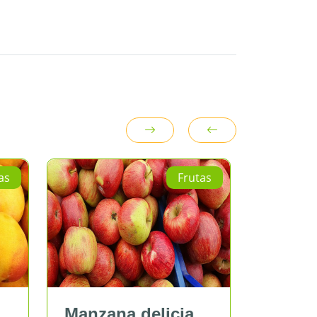
Frutas
Frutas
elicia
Manzana israel