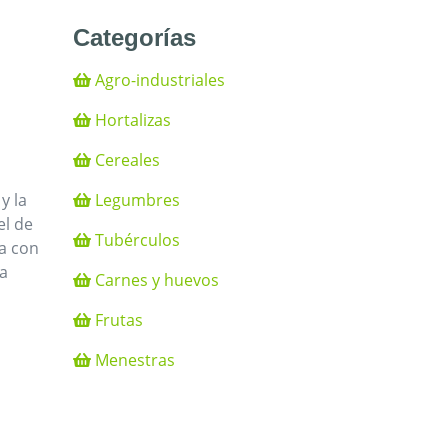
Categorías
Agro-industriales
Hortalizas
Cereales
Legumbres
y la
el de
Tubérculos
a con
a
Carnes y huevos
Frutas
Menestras