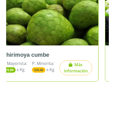
Limón sutil bolsa
P. Mayorista:
P. Minorita:
Más
x Kg
x Kg
S/1.69
S/2.55
información