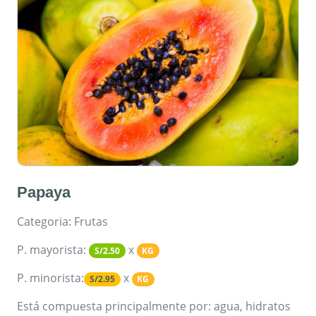
Papaya
Categoria: Frutas
P. mayorista:
x
S/2.50
KG
P. minorista:
x
S/2.95
KG
Está compuesta principalmente por: agua, hidratos