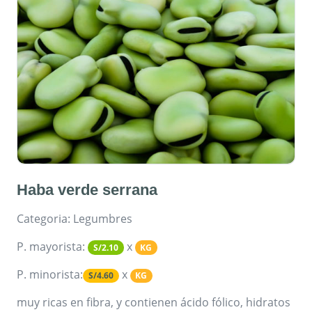
Haba verde serrana
Categoria: Legumbres
P. mayorista:
x
S/2.10
KG
P. minorista:
x
S/4.60
KG
muy ricas en fibra, y contienen ácido fólico, hidratos