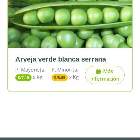
Arveja verde blanca serrana
H
P. Mayorista:
P. Minorita:
P
Más
x Kg
x Kg
S/7.10
S/8.65
S
información