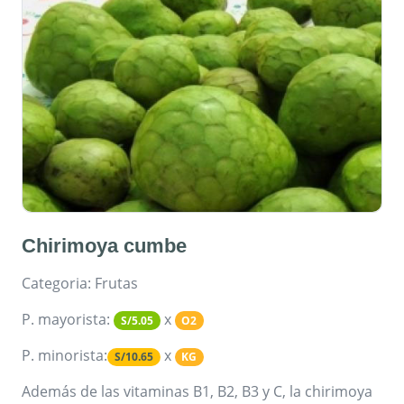
Chirimoya cumbe
Categoria: Frutas
P. mayorista:
x
S/5.05
O2
P. minorista:
x
S/10.65
KG
Además de las vitaminas B1, B2, B3 y C, la chirimoya