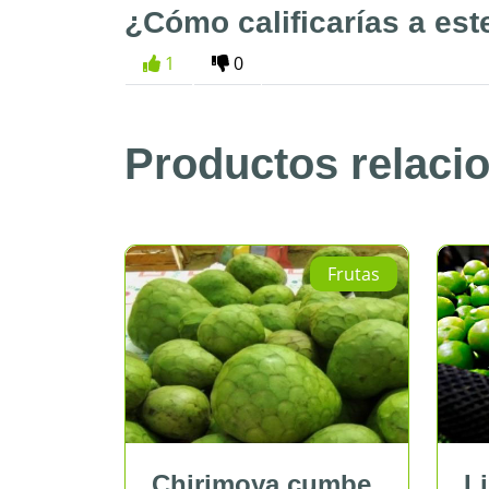
¿Cómo calificarías a est
1
0
Productos relaci
Frutas
Frut
irimoya cumbe
Limón sutil bols