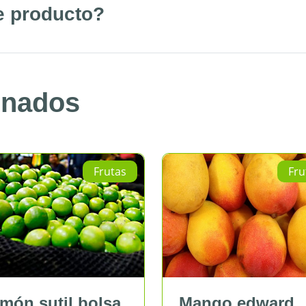
e producto?
onados
as
Frutas
a
Mango edward
Manzan