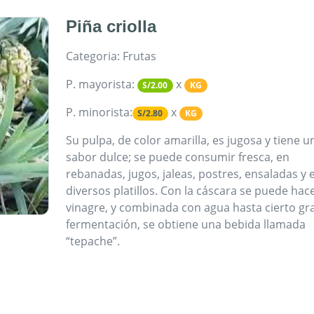
Piña criolla
Categoria: Frutas
P. mayorista:
x
S/2.00
KG
P. minorista:
x
S/2.80
KG
Su pulpa, de color amarilla, es jugosa y tiene u
sabor dulce; se puede consumir fresca, en
rebanadas, jugos, jaleas, postres, ensaladas y 
diversos platillos. Con la cáscara se puede hac
vinagre, y combinada con agua hasta cierto gr
fermentación, se obtiene una bebida llamada
“tepache”.