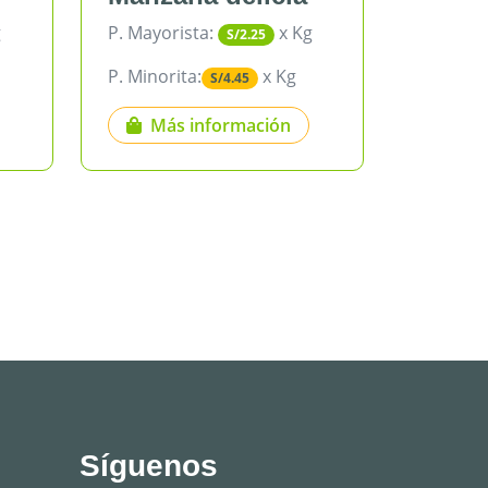
sta:
x Kg
P. Mayorista:
x Kg
S/2.25
S/3.18
a:
x Kg
P. Minorita:
x Kg
S/4.45
S/5.35
información
Más información
Síguenos