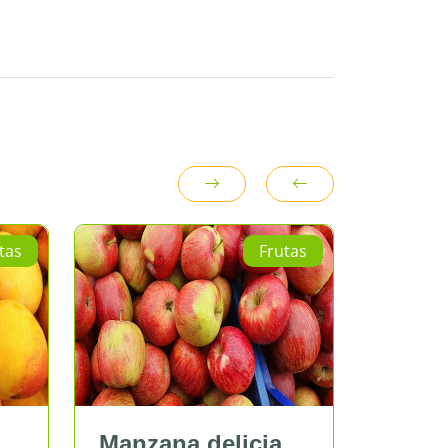
Frutas
Frutas
a delicia
Manzana israel