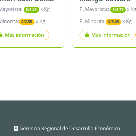
P. Mayorista:
x Kg
P. Mayori
S/3.77
P. Minorita:
x Kg
P. Minorit
S/5.05
Más información
Más 
Gerencia Regional de Desarrollo Económico