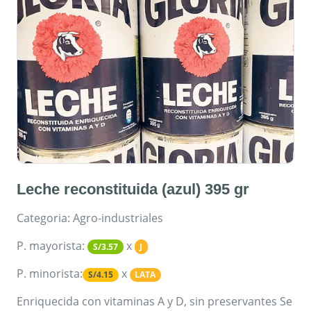
Leche reconstituida (azul) 395 gr
Categoria: Agro-industriales
P. mayorista:
x
S/3.57
J
P. minorista:
x
S/4.15
LATA
Enriquecida con vitaminas A y D, sin preservantes Se