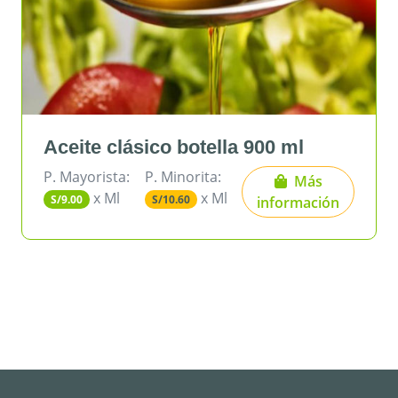
Aceite clásico botella 900 ml
Az
P. Mayorista:
P. Minorita:
P.
Más
x Ml
x Ml
S/9.00
S/10.60
S/
información