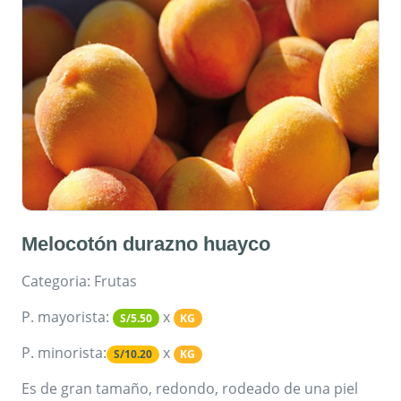
Melocotón durazno huayco
Categoria: Frutas
P. mayorista:
x
S/5.50
KG
P. minorista:
x
S/10.20
KG
Es de gran tamaño, redondo, rodeado de una piel