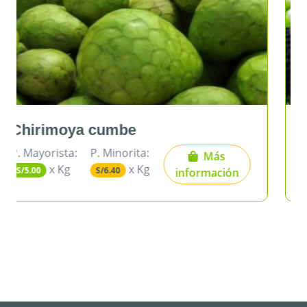
Limón sutil bolsa
P. Mayorista:
P. Minorita:
Más
x Kg
x Kg
S/1.69
S/2.55
información