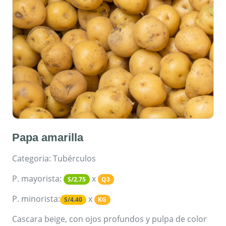
Papa amarilla
Categoria: Tubérculos
P. mayorista:
x
S/2.75
Q3
P. minorista:
x
S/4.40
KG
Cascara beige, con ojos profundos y pulpa de color