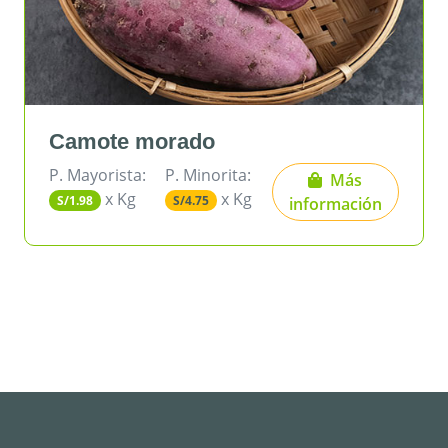
te morado
Olluco 
rista:
P. Minorita:
P. Mayoris
Más
x Kg
x Kg
x K
S/4.75
S/3.10
información