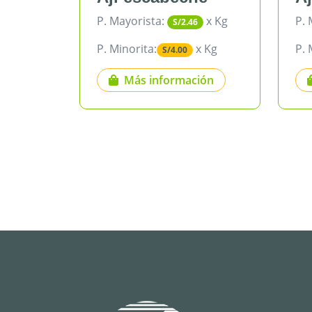
Kg
P. Mayorista:
x Kg
P. May
S/2.46
P. Minorita:
x Kg
P. Mino
S/4.00
Más información
M