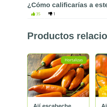
¿Cómo calificarías a est
35
1
Productos relaci
lizas
Hortalizas
Ají escabeche
Ají 