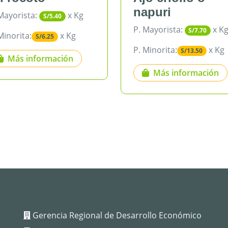
napuri
orista:
x Kg
S/5.40
P. Mayorista:
x Kg
S/7.70
rita:
x Kg
S/6.25
P. Minorita:
x Kg
S/13.50
ás información
Más información
Gerencia Regional de Desarrollo Económico