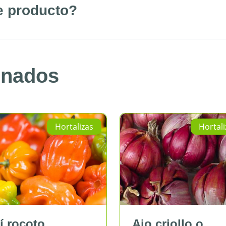
e producto?
onados
Hortalizas
Hortalizas
rocoto
Ajo criollo o