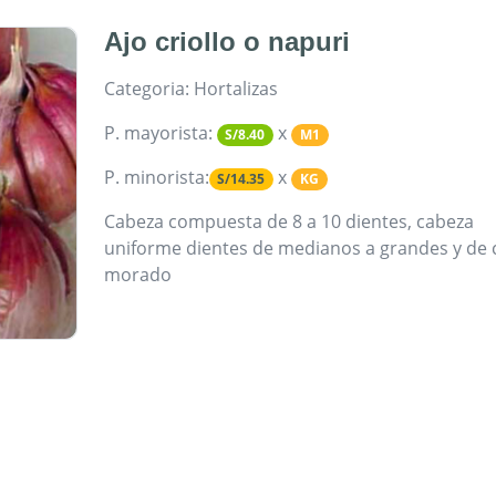
Ajo criollo o napuri
Categoria: Hortalizas
P. mayorista:
x
S/8.40
M1
P. minorista:
x
S/14.35
KG
Cabeza compuesta de 8 a 10 dientes, cabeza
uniforme dientes de medianos a grandes y de 
morado