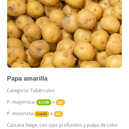
Papa amarilla
Categoria: Tubérculos
P. mayorista:
x
S/2.88
Q3
P. minorista:
x
S/4.65
KG
Cascara beige, con ojos profundos y pulpa de color