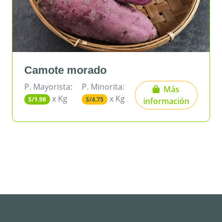
te morado
Olluco 
rista:
P. Minorita:
P. Mayoris
Más
x Kg
x Kg
x K
S/4.75
S/3.10
información