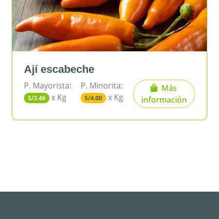
í escabeche
Ají 
Mayorista:
P. Minorita:
P. May
Más
x Kg
x Kg
2.46
S/4.00
S/5.40
información