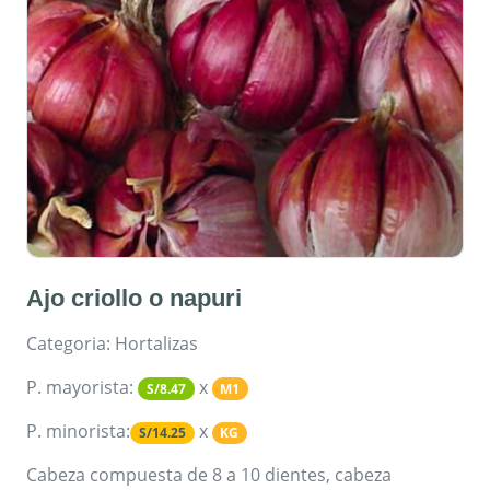
Ajo criollo o napuri
Categoria: Hortalizas
P. mayorista:
x
S/8.47
M1
P. minorista:
x
S/14.25
KG
Cabeza compuesta de 8 a 10 dientes, cabeza