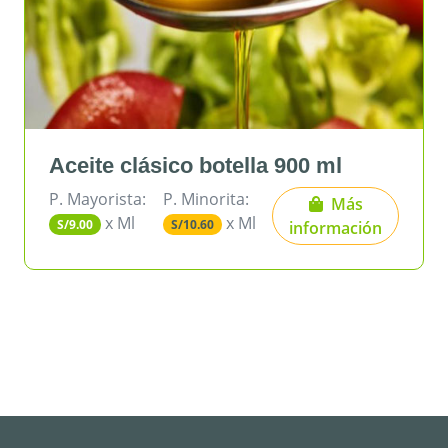
eite clásico botella 900 ml
Azúc
Mayorista:
P. Minorita:
P. May
Más
x Ml
x Ml
9.00
S/10.60
S/3.27
información