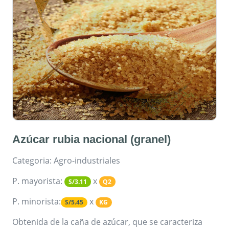
Azúcar rubia nacional (granel)
Categoria: Agro-industriales
P. mayorista:
x
S/3.11
Q2
P. minorista:
x
S/5.45
KG
Obtenida de la caña de azúcar, que se caracteriza