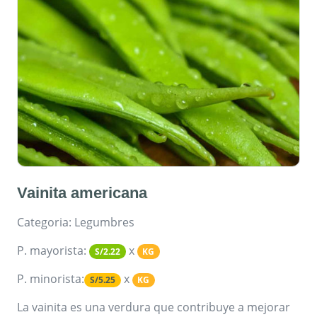
Vainita americana
Categoria: Legumbres
P. mayorista:
x
S/2.22
KG
P. minorista:
x
S/5.25
KG
La vainita es una verdura que contribuye a mejorar