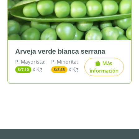
Arveja verde blanca serrana
P. Mayorista:
P. Minorita:
Más
x Kg
x Kg
S/7.10
S/8.65
información