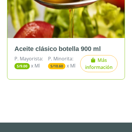
ásico botella 900 ml
Azúcar blan
P. Minorita:
P. Mayorista:
Más
x Ml
x Kg
S/10.60
S/3.27
información