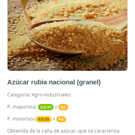
Azúcar rubia nacional (granel)
Categoria: Agro-industriales
P. mayorista:
x
S/3.11
Q2
P. minorista:
x
S/5.35
KG
Obtenida de la caña de azúcar, que se caracteriza