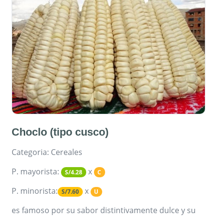
Choclo (tipo cusco)
Categoria: Cereales
P. mayorista:
x
S/4.28
C
P. minorista:
x
S/7.60
U
es famoso por su sabor distintivamente dulce y su