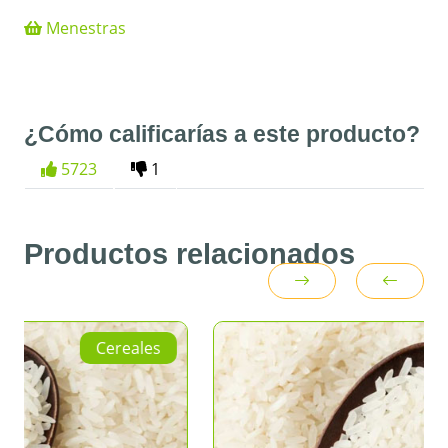
Menestras
¿Cómo calificarías a este producto?
5723
1
Productos relacionados
ales
Cereale