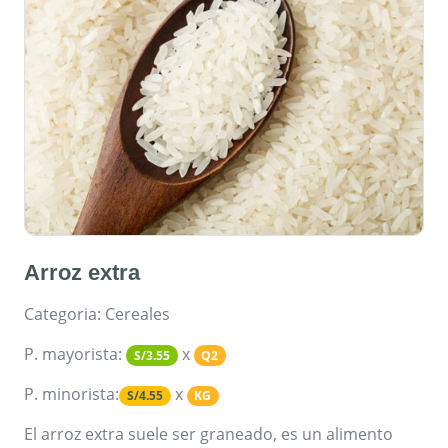
Arroz extra
Categoria: Cereales
P. mayorista:
x
S/3.55
Q2
P. minorista:
x
S/4.55
KG
El arroz extra suele ser graneado, es un alimento