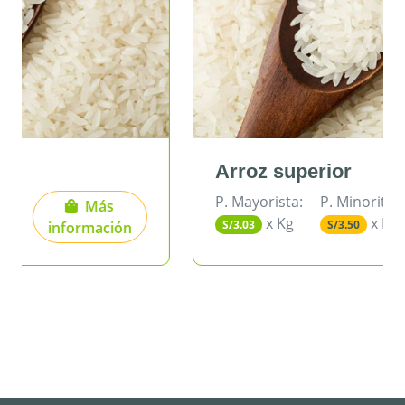
Arroz superior
P. Mayorista:
P. Minorita:
Más
x Kg
x Kg
S/3.03
S/3.50
ón
información