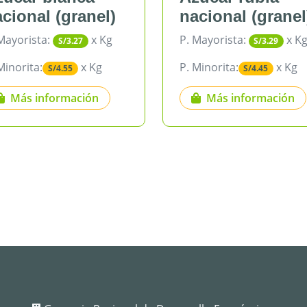
granel)
nacional (granel)
x Kg
P. Mayorista:
x Kg
3.27
S/3.29
x Kg
P. Minorita:
x Kg
55
S/4.45
mación
Más información