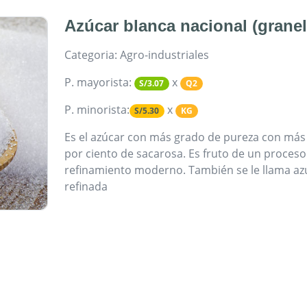
Azúcar blanca nacional (granel
Categoria: Agro-industriales
P. mayorista:
x
S/3.07
Q2
P. minorista:
x
S/5.30
KG
Es el azúcar con más grado de pureza​ con más
por ciento de sacarosa. Es fruto de un proceso
refinamiento moderno. También se le llama az
refinada