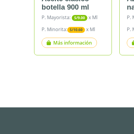
botella 900 ml
nacional (
P. Mayorista:
x Ml
P. Mayorista:
S/9.00
S/
P. Minorita:
x Ml
P. Minorita:
S/10.60
S/4.
Más información
Más infor