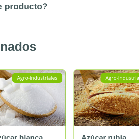
e producto?
onados
industriales
Agro-industriales
anca
Azúcar rubia