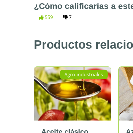
¿Cómo calificarías a est
559
7
Productos relaci
Agro-industriales
Agro-
Aceite clásico
Azúcar bl