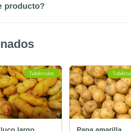
e producto?
onados
Tubérculos
Tubérculos
o largo
Papa amarilla