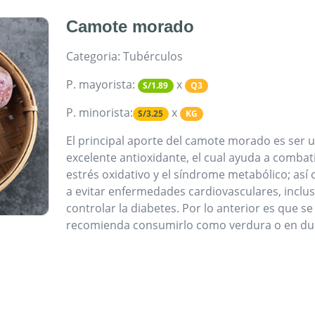
Camote morado
Categoria: Tubérculos
P. mayorista:
x
S/1.89
Q3
P. minorista:
x
S/3.25
KG
El principal aporte del camote morado es ser 
excelente antioxidante, el cual ayuda a combati
estrés oxidativo y el síndrome metabólico; así
a evitar enfermedades cardiovasculares, inclus
controlar la diabetes. Por lo anterior es que se
recomienda consumirlo como verdura o en dul