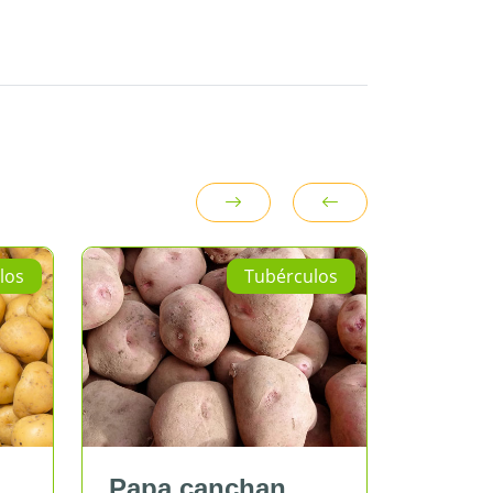
Tubérculos
Papa canchan
Yuca bla