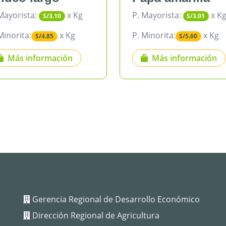
ista:
x Kg
P. Mayorista:
x Kg
S/3.10
S/3.01
ta:
x Kg
P. Minorita:
x Kg
S/4.85
S/5.60
 información
Más información
Gerencia Regional de Desarrollo Económico
Dirección Regional de Agricultura