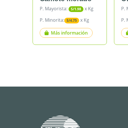
P. Mayorista:
x Kg
P. Mayor
S/1.98
P. Minorita:
x Kg
P. Minori
S/4.75
Más información
Más