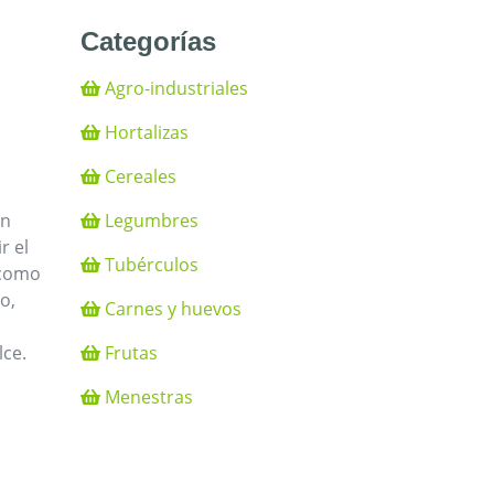
Categorías
Agro-industriales
Hortalizas
Cereales
Legumbres
un
r el
Tubérculos
 como
o,
Carnes y huevos
Frutas
ce.
Menestras