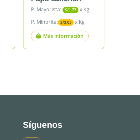
P. Mayorista:
x Kg
P. Mayorista:
S/1.77
P. Minorita:
x Kg
P. Minorita:
S/3.05
S/
Más información
Más inf
Síguenos