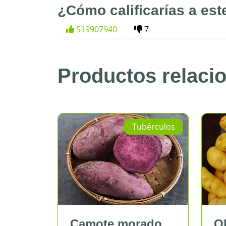
¿Cómo calificarías a est
519907940
7
Productos relaci
los
Tubérculos
Camote morado
Olluc