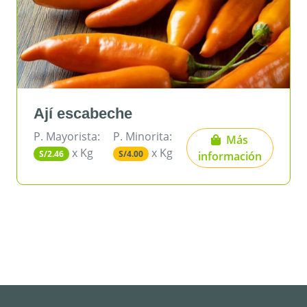
eche
Ají rocoto
P. Minorita:
P. Mayorista:
P.
Más
x Kg
x Kg
S/4.00
S/5.40
S
información