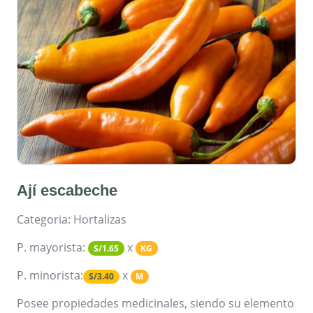
Ají escabeche
Categoria: Hortalizas
P. mayorista:
x
S/1.65
KG
P. minorista:
x
S/3.40
M
Posee propiedades medicinales, siendo su elemento