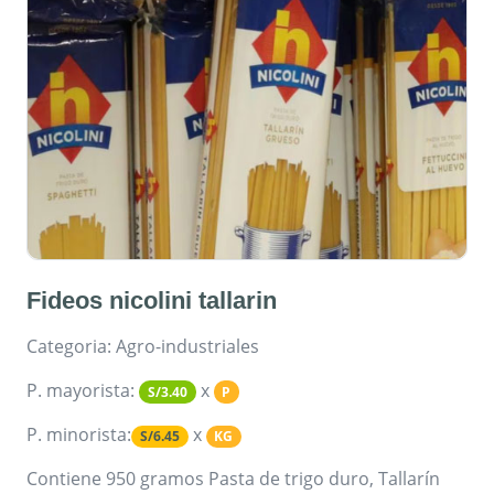
Fideos nicolini tallarin
Categoria: Agro-industriales
P. mayorista:
x
S/3.40
P
P. minorista:
x
S/6.45
KG
Contiene 950 gramos Pasta de trigo duro, Tallarín