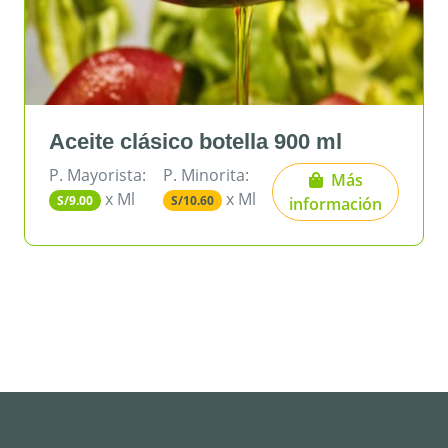
clásico botella 900 ml
Azúcar bl
ta:
P. Minorita:
P. Mayorista:
Más
Ml
x Ml
x Kg
S/10.60
S/3.27
información