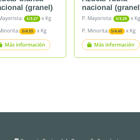
granel)
nacional (granel)
x Kg
P. Mayorista:
x Kg
/3.27
S/3.29
x Kg
P. Minorita:
x Kg
.55
S/4.45
rmación
Más información