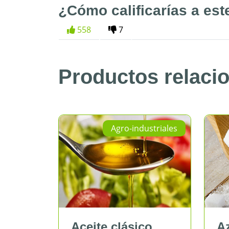
¿Cómo calificarías a est
558
7
Productos relaci
Agro-industriales
Agro
Aceite clásico
Azúcar bl