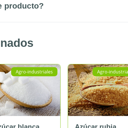
e producto?
onados
-industriales
Agro-industriales
anca
Azúcar rubia