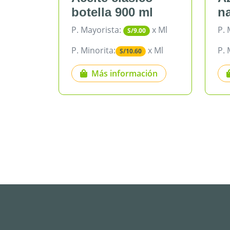
botella 900 ml
nacional (
P. Mayorista:
x Ml
P. Mayorista:
S/9.00
S
P. Minorita:
x Ml
P. Minorita:
S/10.60
S/4
Más información
Más info