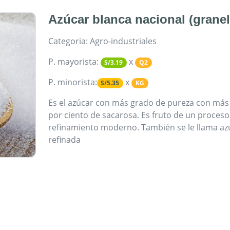
Azúcar blanca nacional (granel
Categoria: Agro-industriales
P. mayorista:
x
S/3.19
Q2
P. minorista:
x
S/5.35
KG
Es el azúcar con más grado de pureza​ con más
por ciento de sacarosa. Es fruto de un proceso
refinamiento moderno. También se le llama az
refinada