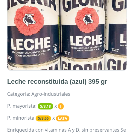
Leche reconstituida (azul) 395 gr
Categoria: Agro-industriales
P. mayorista:
x
S/3.18
J
P. minorista:
x
S/3.65
LATA
Enriquecida con vitaminas A y D, sin preservantes Se