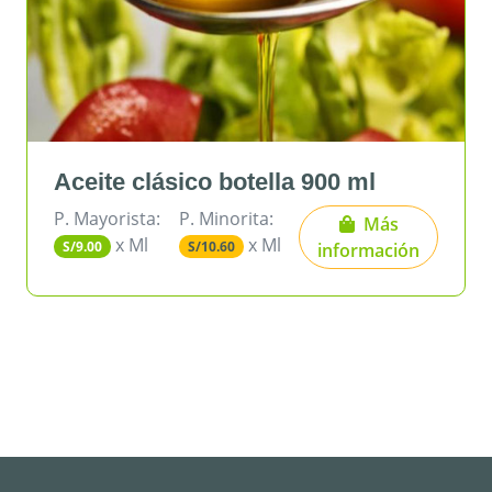
eite clásico botella 900 ml
Azúc
Mayorista:
P. Minorita:
P. May
Más
x Ml
x Ml
9.00
S/10.60
S/3.27
información