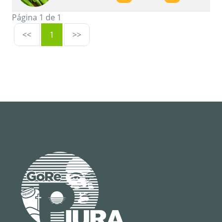
Página 1 de 1
<<
1
>>