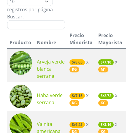
registros por página
Buscar:
Precio
Precio
Producto
Nombre
Minorista
Mayorista
Arveja verde
x
x
S/8.65
S/7.10
blanca
KG
M1
serrana
Haba verde
x
x
S/7.15
S/2.72
serrana
KG
KG
Vainita
x
x
S/6.45
S/3.16
americana
KG
KG