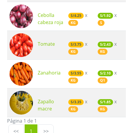
Cebolla
x
x
S/4.25
S/1.92
cabeza roja
KG
S
Tomate
x
x
S/3.75
S/2.43
KG
KG
Zanahoria
x
x
S/3.55
S/2.10
KG
Q1
Zapallo
x
x
S/3.35
S/1.85
macre
KG
KG
Página 1 de 1
<<
1
>>