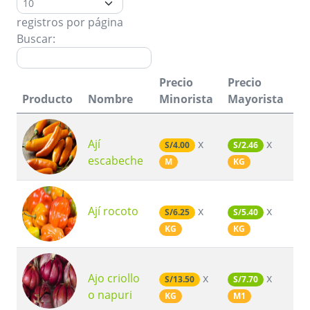
registros por página
Buscar:
Precio
Precio
Producto
Nombre
Minorista
Mayorista
Ají
x
x
S/4.00
S/2.46
escabeche
M
KG
Ají rocoto
x
x
S/6.25
S/5.40
KG
KG
Ajo criollo
x
x
S/13.50
S/7.70
o napuri
KG
M1